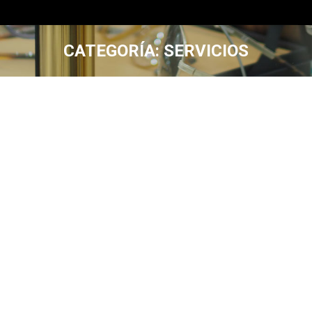
CATEGORÍA:
SERVICIOS